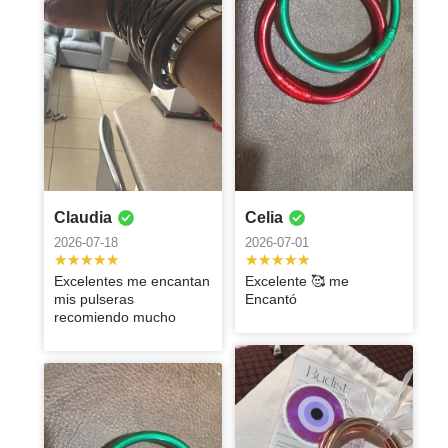
calidad tal y
Sofia
Gabriela
como se ve en
2026-04-20
2026-02-10
el vídeo.
Paola
Silvia
Martha
Sandra
Yolanda
Gracias, estoy
Alejandra
Súper padres
Me encantaron
Leticia
Leticia
muy
2025-12-30
2025-08-25
los anillos, me
Elvira
Veronica
Celia
satisfecha.
ELIA
greta
Ivone
2025-11-05
2025-08-25
2025-08-25
encantaron
Me encanto el
ANGELINA
Gracias Rossa
2025-10-29
2025-09-29
2025-09-24
2025-08-25
2025-08-25
set de
Anacarla
Mariana
Elena
Excelente
Magenta me
Michelle
Cynthia
Me encantó,
Está súper
2025-08-25
pulseras,
producto, me
gustó mucho
ofelia
tal cual en la
bonita, la
Están
Excelente
Hermoso
Excelente
Excelentes
2025-09-24
2025-09-20
2025-08-25
2025-08-25
además el
encanto
mi pedido, y
foto de
pulsera y
hermosas, la
anillo, es
producto! Me
producto, me
productos , los
Elsa
Marcela
Miriam
Me encantó, el
2025-08-29
servicio es
sobre todo la
publicidad ..
súper
verdad sí,
precioso!!
encantan
encantó
recomiendo al
anillo esta
Cumplió con
Ame mi
del
Me encantaron
Es un anillo
excelente, lo
2025-08-25
2025-08-25
seguridad y
excelente 👌
exquisita, ya
Claudia
Celia
superaron mis
estas pulseras
100%
hermoso, lo
mis
pulsera la
Hermosas ,
Carmen
la pulseras !
hermoso de
súper
confianza que
me estoy
expectativas y
🥰
recomiendo
expectativas.
mejor compra
2026-07-18
2026-07-01
excelente
Están
alta calidad, la
recomiendo!
El envío fue
Hay si me
SÍ SON
2025-08-25
preparando
en este
100%
Están súper
que he hecho!
calidad , claro
bellísimas
presentación y
Carmen
rapidísimo y
encantaron el
CONFIABLES.
para mi
momento de
lindas.
1000/10
que las
entregas
Excelentes me encantan
Excelente 🥰 me
los aretes de
color , la
Graciela
próxima
crisis, después
Hola, buenas
recomiendo !!
impecables
mis pulseras
Encantó
muy buena
calidad. Muy
compra!!
de haber
tardes, la
2025-08-25
😍🤩
recomiendo mucho
calidad
lindas
perdido todo
verdad es que
de verdad que
la segunda vez
Isabel
Kenia
Excelente
Carmen
Maria
Paola
fue algo bello
que compro
producto,
Montserrat
Graciela
estela
2025-08-02
2025-06-10
recibirlas, me
con ustedes y
100% lo recomiendo
Alejandra
María
Maria
Karen
Ana
Karla
2025-07-30
sacaron una
todo me
2025-06-10
2025-06-10
José
Jose
El anillo está
sonrisa
encantó todo
La pulsera es
2025-07-22
2025-06-10
2025-06-10
2025-06-10
hermoso! Me
después de
finísima
Maria
MONTSERRAT
Helem
Excelente
realmente
Shelynne
Elvira
Cecilia
Excelente
5 de 5 están
2025-07-08
2025-07-02