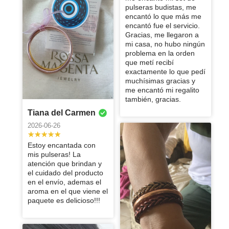
Linda
Alejandra
Amalia
regalo para
todo el mundo
2025-01-04
2025-01-04
comprar sin
% lo
están divinas y
pulseras budistas, me
lo recomiendo
encantó mis
encantan
una excelente
que el arete se
le encantó
Producto
duda.
2024-12-21
2024-12-17
2024-12-03
recomiendo 👌
excelente
encantó lo que más me
Me encantaron
pulseras,
10000%
experiencia de
ajuste mejor a
especialmente
100%
Isaura
Paola
Estefania
Excelente!!!
Excelente!! Lo
Melissa
calidad , ya
encantó fue el servicio.
mis pulceras
llegan súper
recomiendo!
compra.
tu 👂, los
a
recomendado
Están
recomiendo
Andrea
Hermoso
Estoy
Son las
Paloma
soy fan
Gracias, me llegaron a
2024-12-01
2024-11-16
pan de oro
rápido
tiempos de
hermosos
ampliamente
anillo. Muy
impresionada
originales ,
Jessica
Celia
Brenda
mi casa, no hubo ningún
2024-11-25
2024-08-25
envío y todo el
satisfecha con
con la calidad
lucen mucho y
problema en la orden
Excelente
Exelente
servicio es 🔝
2024-11-16
2024-10-20
2024-09-26
mi compra.
y eficiencia
están
que metí recibí
calidad, muy
atención en
Brenda
Marcela
Kenia
Excelente y
Lore
Mucho más de
con la que
preciosas
exactamente lo que pedí
buen producto,
rosa magneta!
gran artículo el
lo que
Me gustó
Excelente y
Excelentes
2024-09-25
2024-09-24
2024-09-22
trabajan. Amé
2024-02-11
muchísimas gracias y
me
🩷 y sus
que me han
esperaba
mucho el
muy bonitas 🥰
aretes, amé su
Nelida
Brenda
maria
Maricruz
mi collar, era
me encantó mi regalito
encantaron,
productos de
Martha
mandado. Ha
100% vuelvo a
producto y la
brillo
Hermosos
Están
Simplemente
justo lo que
Muy lindo
también, gracias.
2024-08-25
2024-08-10
recomendado
muy buena
2024-02-11
2024-02-11
cumplido con
comprar plata
atención que
2025-08-25
aretes 🥰🥰 los
PRECIOSAS
bellísima
estaba
Brenda
Ana
Mayra
Marisol
Melissa
Paulina
al 100!
calidad los
todas mis
en Rossa
Tiana del Carmen
tuvo la
amé
las pulseras!
buscando
Vanessa
Mw encantó !!
Me encantan,
recomiendo
expectativas y
Bellísimo todo,
Me encanta
2024-07-26
2024-04-25
Magenta
persona que
2024-02-11
2024-02-11
2024-02-11
Se ve increíble
Son de la
desde hace
2026-06-26
Excelente
combinan con
mucho!!🤩
Emma
Julian
me dan ganas
y delivery
comprar mi
YESSICA
MARIA
MONTSERRAT
2024-07-04
me atendió por
y de excelente
mejor calidad!
mucho, y
servicio! Me
todo y puedes
de seguir
internacional
Joyeria con
excelente
Buen
WhatsApp fue
Lindas piezas
Es un producto
Excelente
2024-02-11
2024-02-11
calidad, por
Se ven
2024-02-11
2024-02-11
2024-02-11
además me
Estoy encantada con
llegó
usarlas en
comprando
súper rápido!
ustedes ya
calidad, me
producto,
excelente
Laura
Súper fácil de
y buena
divino, los
producto me
Adriana
Maria
supuesto
hermosas
dieron un
mis pulseras! La
rapidísimo
alberca, playa
más. Es un
llevo tiempo y
encantan las
entrega dentro
comprar en la
calidad.
materiales se
encanto
Fernanda
Excelente
Excelente
volvería a
Teresa
puestas.Son
regalo súper
Esta hermoso,
La compra
Me fascino
atención que brindan y
o hacer
2024-02-11
10/10 sus
mi colección
pulseras que
del tiempo
página, los
ven y se
producto, ya
regalo, le
comprar ✨.
espectaculares!
bonito. El
la calidad es
súper rápida y
el cuidado del producto
maria
Ana
MARIA
2024-02-11
deporte
2024-02-11
productos.
crece poco a
he pedido,
estimado
artículos
sienten de
he comprado
encantó. 100%
Y la atención
tiempo entre
muy buena, no
segura,
en el envío, ademas el
Karen
Me encanto.
poco me gusta
pienso pedir
2024-02-11
2024-02-11
PRECIOSOSSS
muy buena
varias veces,
recomendado
por parte de la
que compré y
dejo de verlo,
excelente
aroma en el que viene el
Me encantó
100 de
como se ven y
Ingrid
Rebeca
Adriana
Excelente
mas
y venían súper
2024-02-11
calidad el osito
todo esta muy
empresa es
me lo enviaron
la verdad 💯
producto 100%
paquete es delicioso!!!
mis cadenas,
calidad!
los modelos
atención al
Maria
bien
Bellisimo, no
Excelente
brilla divino,
lindo, lo
2024-02-11
2024-02-11
increíble!
fue irreal,
recomendable.
recomendable
superó
que traen!
cliente el
Ana Hilda
protegidos no
pesan pero se
productos
100%
Lourdes
ADRIANA
Liliana
Me encantaron
recomiendo
Lupita es
¡volveré a
2024-02-11
demasiado mis
Excelente!
producto me
había manera
ven de muy
100%
recomendado
los diseños y
100%
maravillosa!
comprar muy
Recomiendo
Era para un
2024-02-11