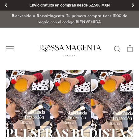
Envío gratuito en compras desde $2,500 MXN
Ir
Bienvenida a RossaMagenta. Tu primera compra tiene $100 de
directamente
regalo con el código BIENVENIDA.
al
contenido
Buscar
Ca