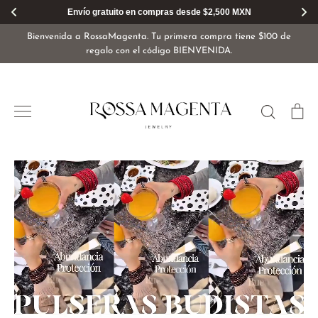
Envío gratuito en compras desde $2,500 MXN
Ir
Bienvenida a RossaMagenta. Tu primera compra tiene $100 de
directamente
regalo con el código BIENVENIDA.
al
contenido
Buscar
Ca